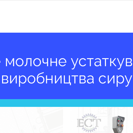
е
молочне
устатку
виробництва
сиру