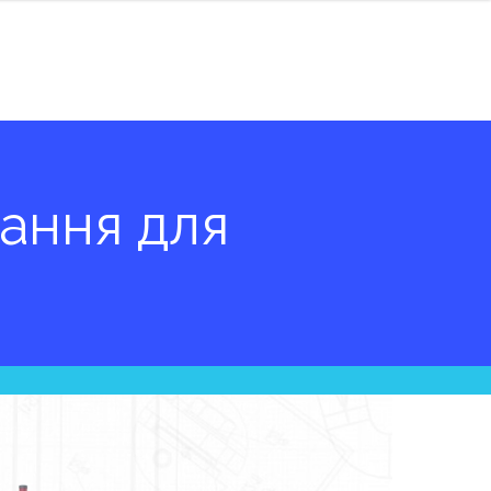
вання
для